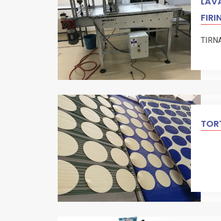
LAVA
FIRI
TIRN
TORT