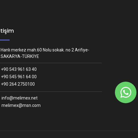
etişim
Hanlı merkez mah.60 Nolu sokak. no 2 Arifiye-
SAKARYA-TÜRKİYE
+90 543 961 63 40
+90 545 961 64 00
Whatsapp İletişim
+90 264 2750100
Nasıl yardımcı olabiliriz?
info@melimex.net
melimex@msn.com
Melimex